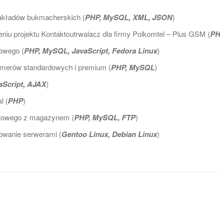
akładów bukmacherskich (
PHP, MySQL, XML, JSON
)
eniu projektu Kontaktoutrwalacz dla firmy Polkomtel – Plus GSM (
PH
towego (
PHP, MySQL, JavaScript, Fedora Linux
)
erów standardowych i premium (
PHP, MySQL
)
aScript, AJAX
)
l (
PHP
)
netowego z magazynem (
PHP, MySQL, FTP
)
rowanie serwerami (
Gentoo Linux, Debian Linux
)