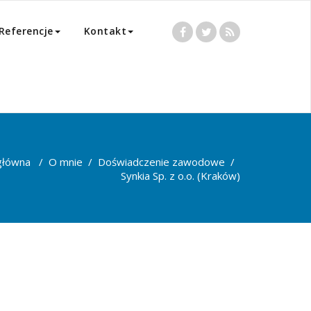
Referencje
Kontakt
główna
/
O mnie
/
Doświadczenie zawodowe
/
Synkia Sp. z o.o. (Kraków)