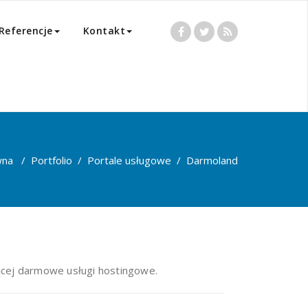
Referencje
Kontakt
wna
/
Portfolio
/
Portale usługowe
/
Darmoland
jącej darmowe usługi hostingowe.