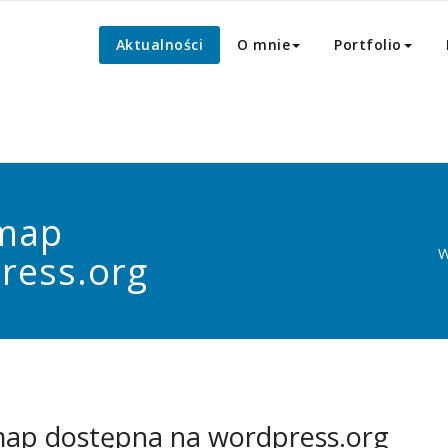
Aktualności
O mnie
Portfolio
emap
W
ress.org
map dostępna na wordpress.org