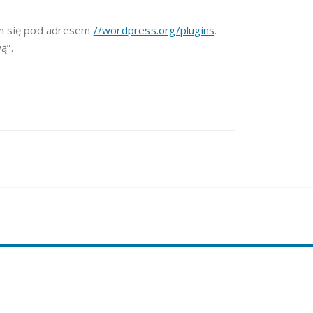
ym się pod adresem
//wordpress.org/plugins
.
ą”.