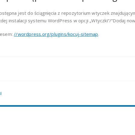
dostępna jest do ściągnięcia z repozytorium wtyczek znajdując
żdej instalacji systemu WordPress w opcji „Wtyczki”/”Dodaj now
dresem:
//wordpress.org/plugins/kocuj-sitemap
.
i